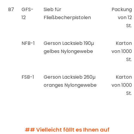
B7
GFS-
Sieb für
Packung
12
Fließbecherpistolen
von 12
St.
NFB-1
Gerson Lacksieb 190µ
Karton
gelbes Nylongewebe
von 1000
St.
FSB-1
Gerson Lacksieb 260µ
Karton
oranges Nylongewebe
von 1000
St.
## Vielleicht fällt es Ihnen auf