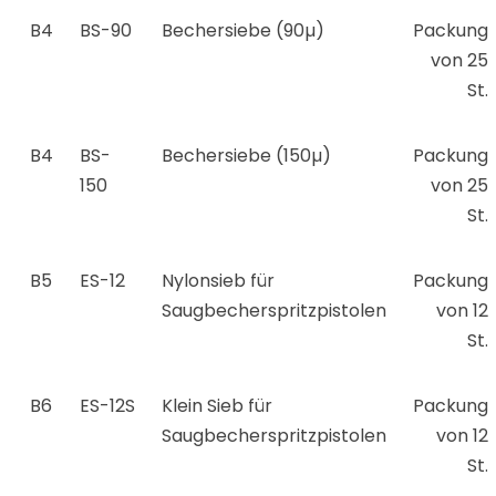
B4
BS-90
Bechersiebe (90µ)
Packung
von 25
St.
B4
BS-
Bechersiebe (150µ)
Packung
150
von 25
St.
B5
ES-12
Nylonsieb für
Packung
Saugbecherspritzpistolen
von 12
St.
B6
ES-12S
Klein Sieb für
Packung
Saugbecherspritzpistolen
von 12
St.