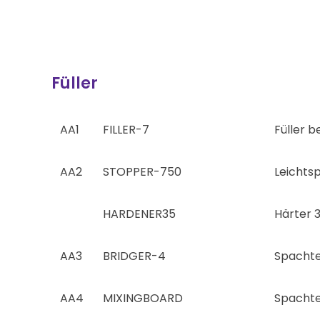
Füller
AA1
FILLER-7
Füller b
AA2
STOPPER-750
Leichts
HARDENER35
Härter 
AA3
BRIDGER-4
Spachtel
AA4
MIXINGBOARD
Spachte