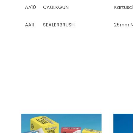
AA10
CAULKGUN
Kartusc
AA11
SEALERBRUSH
25mm Ny