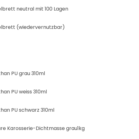
lbrett neutral mit 100 Lagen
lbrett (wiedervernutzbar)
than PU grau 310ml
than PU weiss 310ml
than PU schwarz 310ml
are Karosserie-Dichtmasse grau1kg