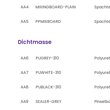
AA4
MIXINGBOARD-PLAIN
Spachte
AA5
PPMIXBOARD
Spachte
Dichtmasse
AA6
PUGREY-310
Polyure
AA7
PUWHITE-310
Polyure
AA8
PUBLACK-310
Polyure
AA9
SEALER-GREY
Pinselb