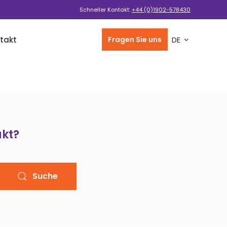
Schneller Kontakt:
+44 (0)1902-578430
takt
Fragen Sie uns
DE
kt?
Suche