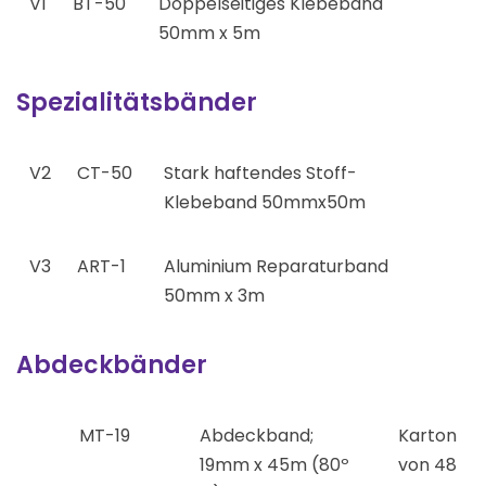
V1
BT-50
Doppelseitiges Klebeband
50mm x 5m
Spezialitätsbänder
V2
CT-50
Stark haftendes Stoff-
Klebeband 50mmx50m
V3
ART-1
Aluminium Reparaturband
50mm x 3m
Abdeckbänder
MT-19
Abdeckband;
Karton
19mm x 45m (80º
von 48